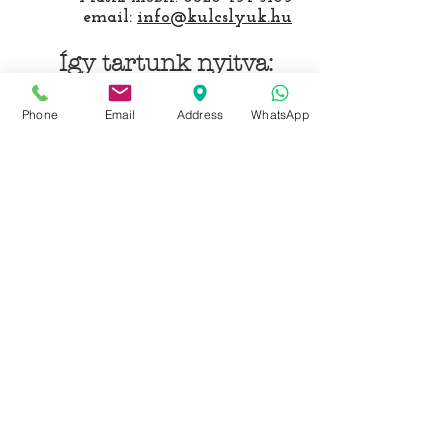
email:
info@kulcslyuk.hu
Így tartunk nyitva:
Hétfőtől péntekig:
Phone
Email
Address
WhatsApp
9 - 18 h
KÖZÖSSÉGI LYUKAINK
Írjon Whatsapp-on
Írjon Messenger-en