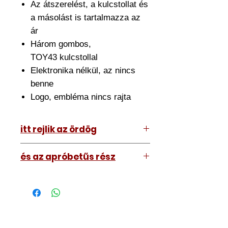
Az átszerelést, a kulcstollat és
a másolást is tartalmazza az
ár
Három gombos,
TOY43 kulcstollal
Elektronika nélkül, az nincs
benne
Logo, embléma nincs rajta
itt rejlik az ördög
Az ár amit lát tartalmazza az
és az apróbetűs rész
átszerelést is. Ehhez el kell hoznia
hozzánk a meglévő kulcsát.
A kép illusztráció vagy mi, tehát a
Nagyjából fél órát szánjon rá de ez
kulcs amit kap némileg eltérhet attól
némileg változhat.
amit lát. Nem nagyon.
Szakszerűen átszereljük, utána
Márkaembléma biztosan nem lesz
kimérjük, bemérjük, teszteljük a
rajta, azt a Wish-ről tud rendelni