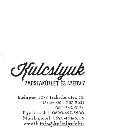
hogy az rendeltetésszerűen
működik.
Természetesen kérheti szerelés
nélkül is ha saját maga szeretné
megcsinálni. Garanciát a
működésre abban esetben
vállalunk ha a ház cseréjét is mi
csináljuk. Jobban jár ha nem otthon
barkácsol. Bízza ránk, értünk
hozzá.
Budapest, 1077 Izabella utca 35.
Üzlet:
06-1-787-2631
06-1-342-0154
Egyik mobil:
0620-427-3600
Másik mobil:
0620-454-5105
email:
info@kulcslyuk.hu