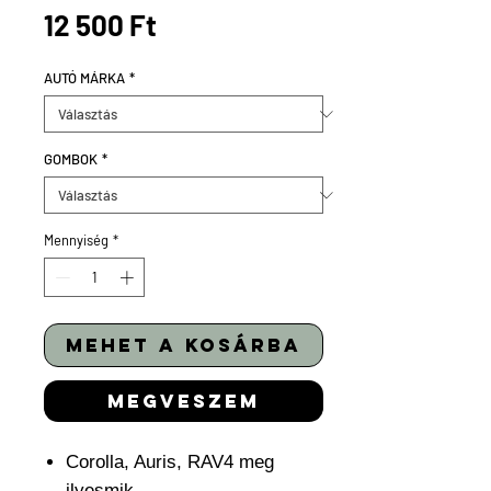
Ár
12 500 Ft
AUTÓ MÁRKA
*
GOMBOK
*
Mennyiség
*
mehet a kosárba
megveszem
Corolla, Auris, RAV4 meg
ilyesmik