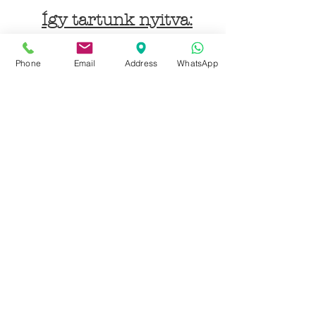
Így tartunk nyitva:
Hétfőtől péntekig:
Phone
Email
Address
WhatsApp
9 - 18 h
KÖZÖSSÉGI LYUKAINK
Írjon Whatsapp-on
Írjon Messenger-en