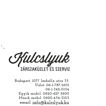
hogy az rendeltetésszerűen
működik.
Természetesen kérheti szerelés
nélkül is ha saját maga szeretné
megcsinálni. Garanciát a
működésre abban esetben
vállalunk ha a ház cseréjét is mi
csináljuk. Jobban jár ha nem otthon
barkácsol. Bízza ránk, értünk
hozzá.
Budapest, 1077 Izabella utca 35.
Üzlet:
06-1-787-2631
06-1-342-0154
Egyik mobil:
0620-427-3600
Másik mobil:
0620-454-5105
email:
info@kulcslyuk.hu