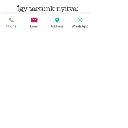
Így tartunk nyitva:
Hétfőtől péntekig:
Phone
Email
Address
WhatsApp
9 - 18 h
KÖZÖSSÉGI LYUKAINK
Írjon Whatsapp-on
Írjon Messenger-en