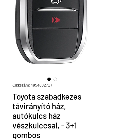
Cikkszám: 4954682717
Toyota szabadkezes
távirányító ház,
autókulcs ház
vészkulccsal, - 3+1
gombos