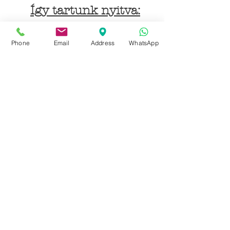
Így tartunk nyitva:
Hétfőtől péntekig:
Phone
Email
Address
WhatsApp
9 - 18 h
KÖZÖSSÉGI LYUKAINK
Írjon Whatsapp-on
Írjon Messenger-en
Ön kínai? Wechat!