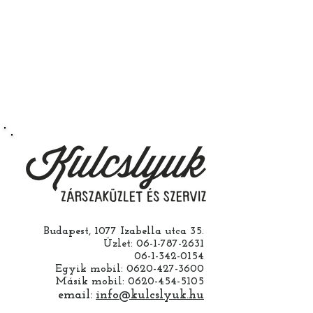
működik.
Természetesen kérheti szerelés
nélkül is ha saját maga szeretné
megcsinálni. Garanciát a
működésre abban esetben
vállalunk ha a ház cseréjét is mi
csináljuk. Jobban jár ha nem otthon
barkácsol. Bízza ránk, értünk
hozzá.
Budapest, 1077 Izabella utca 35.
Üzlet:
06-1-787-2631
06-1-342-0154
Egyik mobil:
0620-427-3600
Másik mobil:
0620-454-5105
email:
info@kulcslyuk.hu