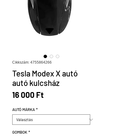
Cikkszám: 4755864266
Tesla Modex X autó
autó kulcsház
Ár
16 000 Ft
AUTÓ MÁRKA
*
GOMBOK
*