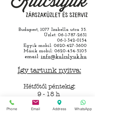
Budapest, 1077 Izabella utca 35.
Üzlet:
06-1-787-2631
06-1-342-0154
Egyik mobil:
0620-427-3600
Másik mobil:
0620-454-5105
email:
info@kulcslyuk.hu
Így tartunk nyitva:
Hétfőtől péntekig:
9 - 18 h
Phone
Email
Address
WhatsApp
KÖZÖSSÉGI LYUKAINK