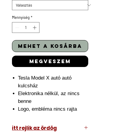
Mennyiség
*
mehet a kosárba
megveszem
Tesla Model X autó autó
kulcsház
Elektronika nélkül, az nincs
benne
Logo, embléma nincs rajta
itt rejlik az ördög