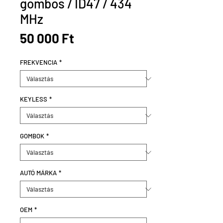
gombos / ID47 / 434
MHz
Ár
50 000 Ft
FREKVENCIA
*
KEYLESS
*
GOMBOK
*
AUTÓ MÁRKA
*
OEM
*