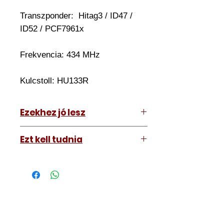
Transzponder:
Hitag3 / ID47 /
ID52 / PCF7961x
Frekvencia: 434 MHz
Kulcstoll:
HU133R
Ezekhez jó lesz
Ezt kell tudnia
Suzuki Vitara 2016-2020
Működő, kész kulcsokat vásárol,
vagyis
minden távirányítós
kulcsunk ára tartalmazza az
autókulcs marását, az
immobiliser tanítását és
a távirányító programozását is.