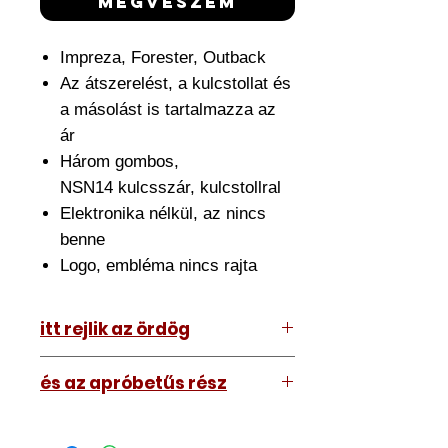
megveszem
Impreza, Forester, Outback
Az átszerelést, a kulcstollat és
a másolást is tartalmazza az
ár
Három gombos,
NSN14 kulcsszár, kulcstollral
Elektronika nélkül, az nincs
benne
Logo, embléma nincs rajta
itt rejlik az ördög
Az ár amit lát tartalmazza az
és az apróbetűs rész
átszerelést is. Ehhez el kell hoznia
hozzánk a meglévő kulcsát.
A kép illusztráció vagy mi, tehát a
Nagyjából fél órát szánjon rá de ez
kulcs amit kap némileg eltérhet attól