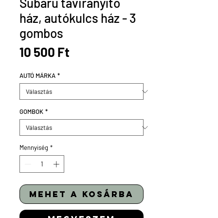
Subaru távirányító
ház, autókulcs ház - 3
gombos
Ár
10 500 Ft
AUTÓ MÁRKA
*
GOMBOK
*
Mennyiség
*
mehet a kosárba