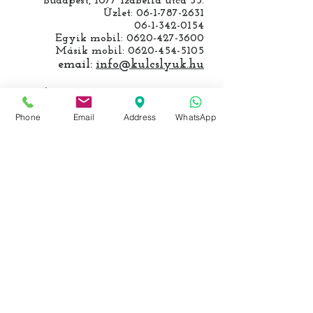
Budapest, 1077 Izabella utca 35.
Üzlet:
06-1-787-2631
06-1-342-0154
Egyik mobil:
0620-427-3600
Másik mobil:
0620-454-5105
email:
info@kulcslyuk.hu
Így tartunk nyitva:
Phone
Email
Address
WhatsApp
Hétfőtől péntekig:
9 - 18 h
KÖZÖSSÉGI LYUKAINK
Írjon Whatsapp-on