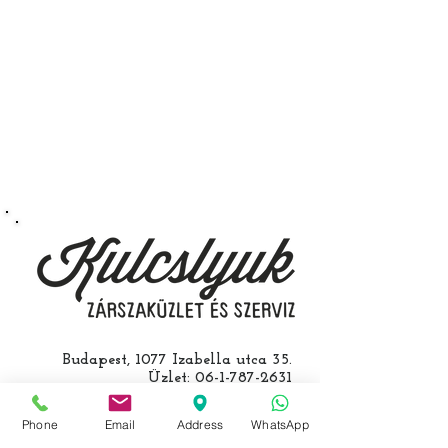
a távirányító programozását is.
A kulcsmásolást és programozást
műhelyünkben, a VII.
kerület Izabella utca 35. szám alatt
végezzük, ide kell eljönnie az
autójával.
Speciális esetekben (például ha
egy üzemképtelen, félig kibelezett
roncsautóval állít be hozzánk), a
kulcs programozásáért külön díjat
számolunk fel, ezt előre mindig
egyeztetjük.
Budapest, 1077 Izabella utca 35.
Üzlet:
06-1-787-2631
06-1-342-0154
Egyik mobil:
0620-427-3600
Phone
Email
Address
WhatsApp
Másik mobil:
0620-454-5105