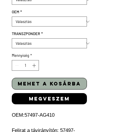
OEM
*
TRANSZPONDER
*
Mennyiség
*
mehet a kosárba
megveszem
OEM:
57497-AG410
Felirat a távirányítón: 57497-