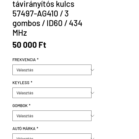
távirányítós kulcs
57497-AG410 / 3
gombos / ID60 / 434
MHz
Ár
50 000 Ft
FREKVENCIA
*
KEYLESS
*
GOMBOK
*
AUTÓ MÁRKA
*