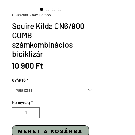
Cikkszám: 7845129865
Squire Kilda CN6/900
COMBI
számkombinációs
biciklizár
Ár
10 900 Ft
GYÁRTÓ
*
Mennyiség
*
mehet a kosárba