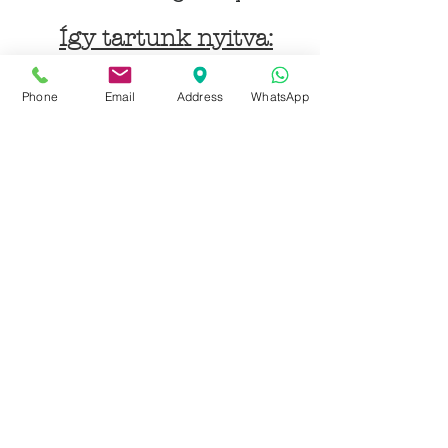
Így tartunk nyitva:
Hétfőtől péntekig:
Phone
Email
Address
WhatsApp
9 - 18 h
KÖZÖSSÉGI LYUKAINK
Írjon Whatsapp-on
Írjon Messenger-en