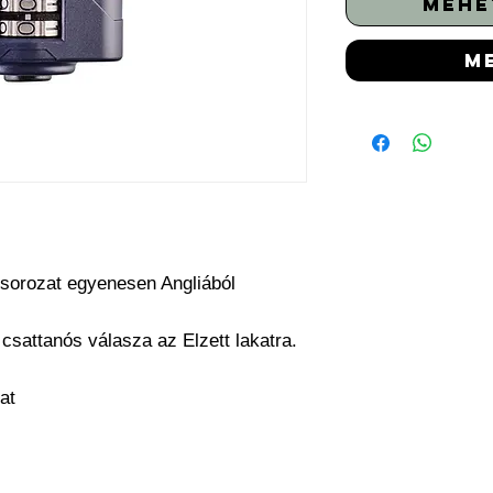
mehe
m
sorozat egyenesen Angliából
 csattanós válasza az Elzett lakatra.
at