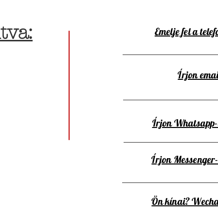
tva:
Emelje fel a telef
Írjon emai
Írjon Whatsapp
Írjon Messenger
Ön kínai? Wecha