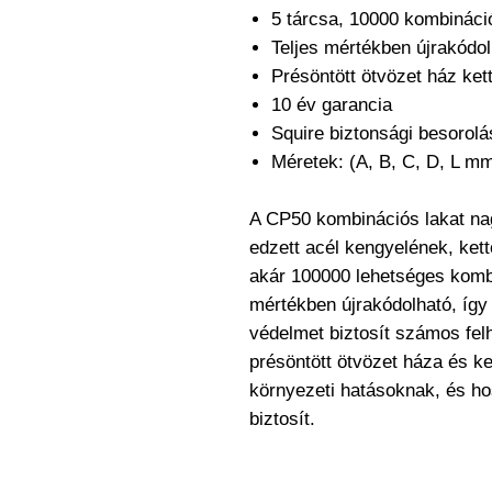
5 tárcsa, 10000 kombináci
Teljes mértékben újrakódo
Présöntött ötvözet ház ke
10 év garancia
Squire biztonsági besorolá
Méretek: (A, B, C, D, L m
A CP50 kombinációs lakat nag
edzett acél kengyelének, ke
akár 100000 lehetséges komb
mértékben újrakódolható, így
védelmet biztosít számos felh
présöntött ötvözet háza és ke
környezeti hatásoknak, és ho
biztosít.