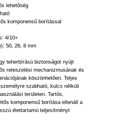
ós lehetőség
lható
ttős komponensű borítással
s: 4/10+
m): 50, 26, 8 mm
y teherbírású biztonságot nyújt
ttős reteszelési mechanizmusának és
inációjának köszönhetően. Teljes
 személyre szabható, kulcs nélküli
asználási területen. Tartós,
ttős komponensű borítása ellenáll a
sszú élettartamú teljesítményt