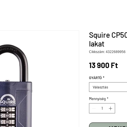
Squire CP5
lakat
Cikkszám: 4322689956
Ár
13 900 Ft
GYÁRTÓ
*
Választás
Mennyiség
*