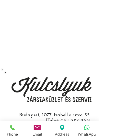
Budapest, 1077 Izabella utca 35.
Üzlet:
06-1-787-2631
06-1-342-0154
Egyik mobil:
0620-427-3600
Phone
Email
Address
WhatsApp
Másik mobil:
0620-454-5105