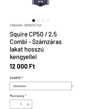
Cikkszám: 3635241718
Squire CP50 / 2.5
Combi - Számzáras
lakat hosszú
kengyellel
Ár
12 000 Ft
GYÁRTÓ
*
Mennyiség
*