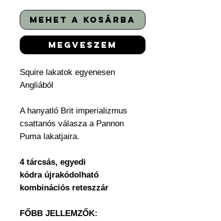
mehet a kosárba
megveszem
Squire lakatok egyenesen
Angliából
A hanyatló Brit imperializmus
csattanós válasza a Pannon
Puma lakatjaira.
4 tárcsás, egyedi
kódra újrakódolható
kombinációs reteszzár
FŐBB JELLEMZŐK: