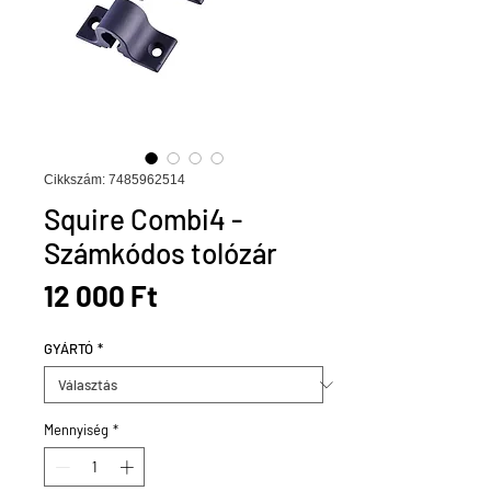
Cikkszám: 7485962514
Squire Combi4 -
Számkódos tolózár
Ár
12 000 Ft
GYÁRTÓ
*
Mennyiség
*