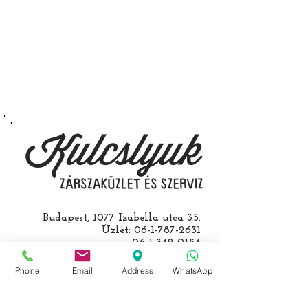
Budapest, 1077 Izabella utca 35.
Üzlet:
06-1-787-2631
06-1-342-0154
Egyik mobil:
0620-427-3600
Másik mobil:
0620-454-5105
Phone
Email
Address
WhatsApp
email:
info@kulcslyuk.hu