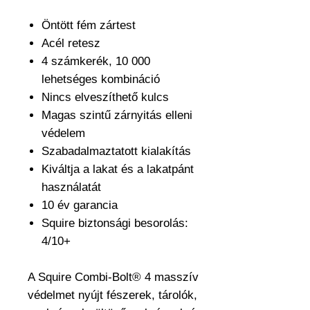
Öntött fém zártest
Acél retesz
4 számkerék, 10 000
lehetséges kombináció
Nincs elveszíthető kulcs
Magas szintű zárnyitás elleni
védelem
Szabadalmaztatott kialakítás
Kiváltja a lakat és a lakatpánt
használatát
10 év garancia
Squire biztonsági besorolás:
4/10+
A Squire Combi-Bolt® 4 masszív
védelmet nyújt fészerek, tárolók,