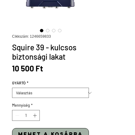
Cikkszám: 1246659833
Squire 39 - kulcsos
biztonsági lakat
Ár
10 500 Ft
GYÁRTÓ
*
Mennyiség
*
mehet a kosárba