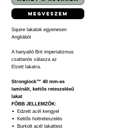
megveszem
Squire lakatok egyenesen
Angliából
A hanyatló Brit imperializmus
csattanós válasza az
Elzett lakatra.
Stronglock™ 40 mm-es
laminált, kettős reteszelésű
lakat
FŐBB JELLEMZŐK:
Edzett acél kengyel
Kettős holtreteszelés
Burkolt acél lakattest