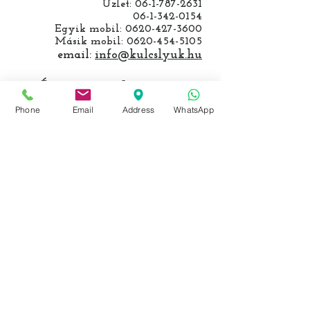
Üzlet:
06-1-787-2631
06-1-342-0154
Egyik mobil:
0620-427-3600
Másik mobil:
0620-454-5105
email:
info@kulcslyuk.hu
Így tartunk nyitva:
Phone
Email
Address
WhatsApp
Hétfőtől péntekig:
9 - 18 h
KÖZÖSSÉGI LYUKAINK
Írjon Whatsapp-on