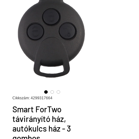
Cikkszám: 4299317664
Smart ForTwo
távirányító ház,
autókulcs ház - 3
gombos