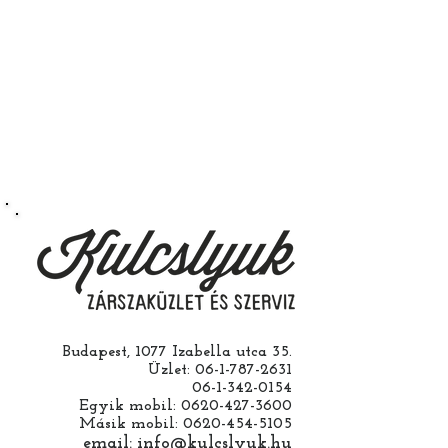
hogy az rendeltetésszerűen
működik.
Természetesen kérheti szerelés
nélkül is ha saját maga szeretné
megcsinálni. Garanciát a
működésre abban esetben
vállalunk ha a ház cseréjét is mi
csináljuk. Jobban jár ha nem otthon
barkácsol. Bízza ránk, értünk
hozzá.
Budapest, 1077 Izabella utca 35.
Üzlet:
06-1-787-2631
06-1-342-0154
Egyik mobil:
0620-427-3600
Másik mobil:
0620-454-5105
email:
info@kulcslyuk.hu