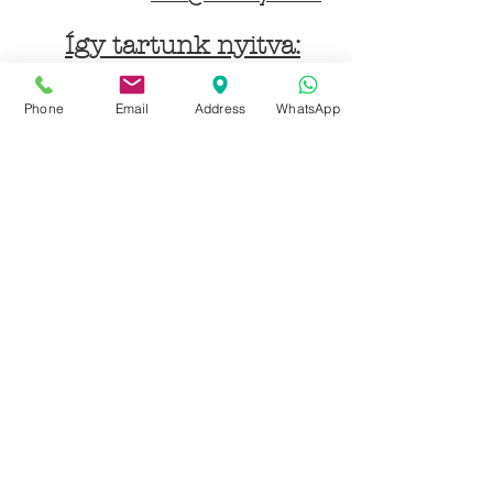
Így tartunk nyitva:
Hétfőtől péntekig:
Phone
Email
Address
WhatsApp
9 - 18 h
KÖZÖSSÉGI LYUKAINK
Írjon Whatsapp-on
Írjon Messenger-en