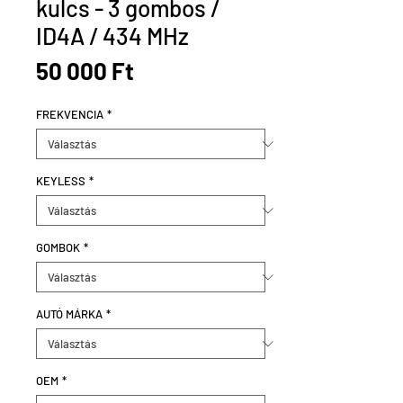
kulcs - 3 gombos /
ID4A / 434 MHz
Ár
50 000 Ft
FREKVENCIA
*
KEYLESS
*
GOMBOK
*
AUTÓ MÁRKA
*
OEM
*