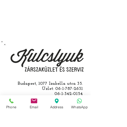
kerület Izabella utca 35. szám alatt
végezzük, ide kell eljönnie az
autójával.
Speciális esetekben (például ha
egy üzemképtelen, félig kibelezett
roncsautóval állít be hozzánk), a
kulcs programozásáért külön díjat
számolunk fel, ezt előre mindig
egyeztetjük.
Budapest, 1077 Izabella utca 35.
Üzlet:
06-1-787-2631
06-1-342-0154
Egyik mobil:
0620-427-3600
Másik mobil:
0620-454-5105
Phone
Email
Address
WhatsApp
email:
info@kulcslyuk.hu
Így tartunk nyitva: