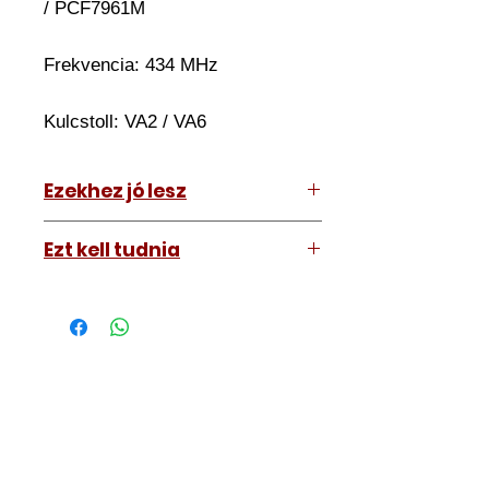
/ PCF7961M
Frekvencia: 434 MHz
Kulcstoll:
VA2 / VA6
Ezekhez jó lesz
Smart ForTwo 2015-2022
Ezt kell tudnia
Működő, kész kulcsokat vásárol,
vagyis
minden távirányítós
kulcsunk ára tartalmazza az
autókulcs marását, az
immobiliser tanítását és
a távirányító programozását is.
A kulcsmásolást és programozást
műhelyünkben, a VII.