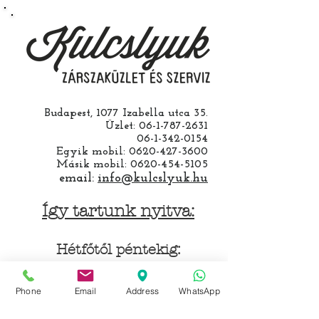
barkácsol. Bízza ránk, értünk
hozzá.
Budapest, 1077 Izabella utca 35.
Üzlet:
06-1-787-2631
06-1-342-0154
Egyik mobil:
0620-427-3600
Másik mobil:
0620-454-5105
email:
info@kulcslyuk.hu
Így tartunk nyitva:
Hétfőtől péntekig:
9 - 18 h
Phone
Email
Address
WhatsApp