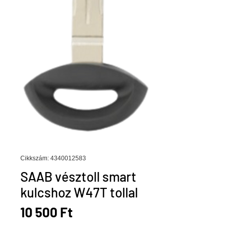
Cikkszám: 4340012583
SAAB vésztoll smart
kulcshoz W47T tollal
Ár
10 500 Ft