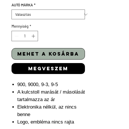
AUTÓ MÁRKA
*
Mennyiség
*
mehet a kosárba
megveszem
900, 9000, 9-3, 9-5
A kulcstoll marását / másolását
tartalmazza az ár
Elektronika nélkül, az nincs
benne
Logo, embléma nincs rajta