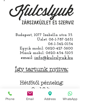
hozzá.
Budapest, 1077 Izabella utca 35.
Üzlet:
06-1-787-2631
06-1-342-0154
Egyik mobil:
0620-427-3600
Másik mobil:
0620-454-5105
email:
info@kulcslyuk.hu
Így tartunk nyitva:
Hétfőtől péntekig:
9 - 18 h
Phone
Email
Address
WhatsApp