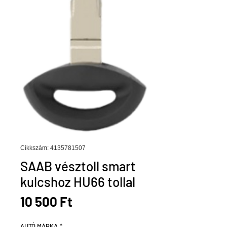
Cikkszám: 4135781507
SAAB vésztoll smart
kulcshoz HU66 tollal
Ár
10 500 Ft
AUTÓ MÁRKA
*