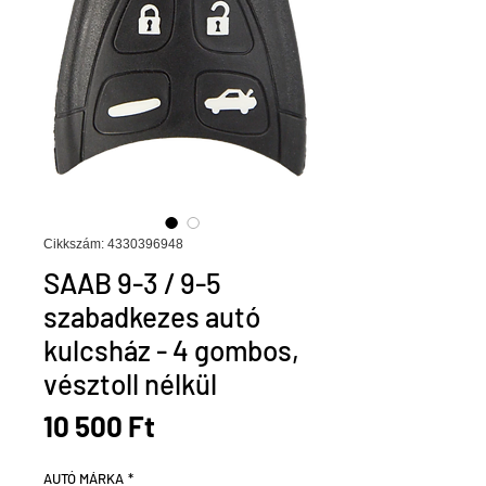
Cikkszám: 4330396948
SAAB 9-3 / 9-5
szabadkezes autó
kulcsház - 4 gombos,
vésztoll nélkül
Ár
10 500 Ft
AUTÓ MÁRKA
*