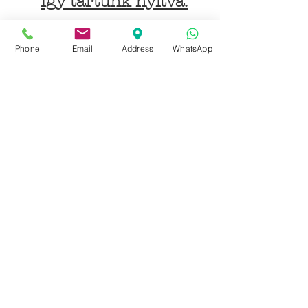
Így tartunk nyitva:
Hétfőtől péntekig:
Phone
Email
Address
WhatsApp
9 - 18 h
KÖZÖSSÉGI LYUKAINK
Írjon Whatsapp-on
Írjon Messenger-en
Ön kínai? Wechat!