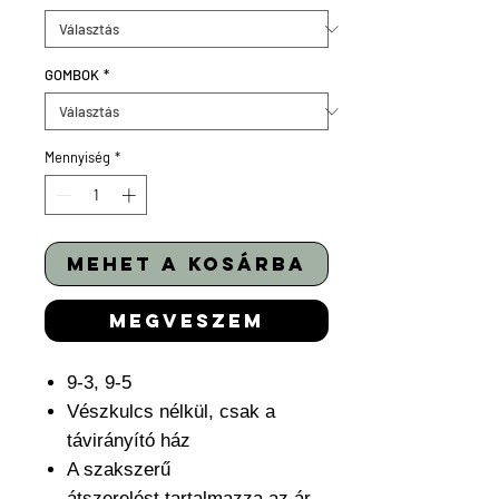
GOMBOK
*
Mennyiség
*
mehet a kosárba
megveszem
9-3, 9-5
Vészkulcs nélkül, csak a
távirányító ház
A szakszerű
átszerelést tartalmazza az ár