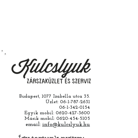
Természetesen kérheti szerelés
nélkül is ha saját maga szeretné
megcsinálni. Garanciát a
működésre abban esetben
vállalunk ha a ház cseréjét is mi
csináljuk. Jobban jár ha nem otthon
barkácsol. Bízza ránk, értünk
hozzá.
Budapest, 1077 Izabella utca 35.
Üzlet:
06-1-787-2631
06-1-342-0154
Egyik mobil:
0620-427-3600
Másik mobil:
0620-454-5105
email:
info@kulcslyuk.hu