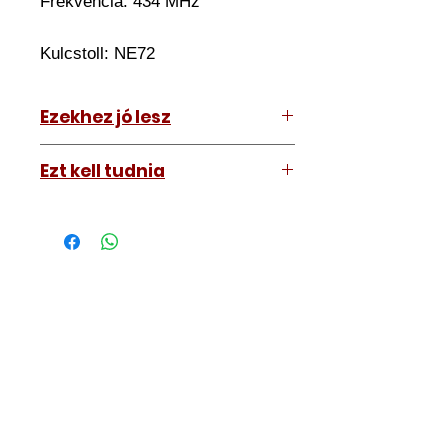
Frekvencia: 434 MHz
Kulcstoll:
NE72
Ezekhez jó lesz
Renault Megane 1998-2000
Ezt kell tudnia
Renault Scenic 1998-2000
Működő, kész kulcsokat vásárol,
vagyis
minden távirányítós
kulcsunk ára tartalmazza az
autókulcs marását, az
immobiliser tanítását és
a távirányító programozását is.
A kulcsmásolást és programozást
műhelyünkben, a VII.
kerület Izabella utca 35. szám alatt
végezzük, ide kell eljönnie az