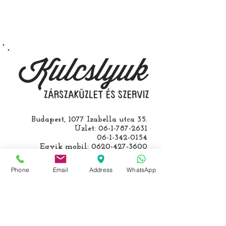
autójával.
Speciális esetekben (például ha
egy üzemképtelen, félig kibelezett
roncsautóval állít be hozzánk), a
kulcs programozásáért külön díjat
számolunk fel, ezt előre mindig
egyeztetjük.
Budapest, 1077 Izabella utca 35.
Üzlet:
06-1-787-2631
06-1-342-0154
Egyik mobil:
0620-427-3600
Másik mobil:
0620-454-5105
email:
info@kulcslyuk.hu
Phone
Email
Address
WhatsApp
Így tartunk nyitva:
Hétfőtől péntekig: