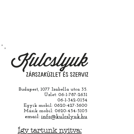
Természetesen kérheti szerelés
nélkül is ha saját maga szeretné
megcsinálni. Garanciát a
működésre abban esetben
vállalunk ha a ház cseréjét is mi
csináljuk. Jobban jár ha nem otthon
barkácsol. Bízza ránk, értünk
hozzá.
Budapest, 1077 Izabella utca 35.
Üzlet:
06-1-787-2631
06-1-342-0154
Egyik mobil:
0620-427-3600
Másik mobil:
0620-454-5105
email:
info@kulcslyuk.hu
Így tartunk nyitva: