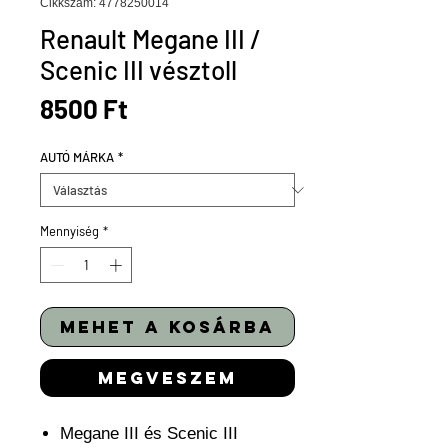
Cikkszám: 4778250014
Renault Megane III /
Scenic III vésztoll
Ár
8500 Ft
AUTÓ MÁRKA
*
Mennyiség
*
mehet a kosárba
megveszem
Megane III és Scenic III