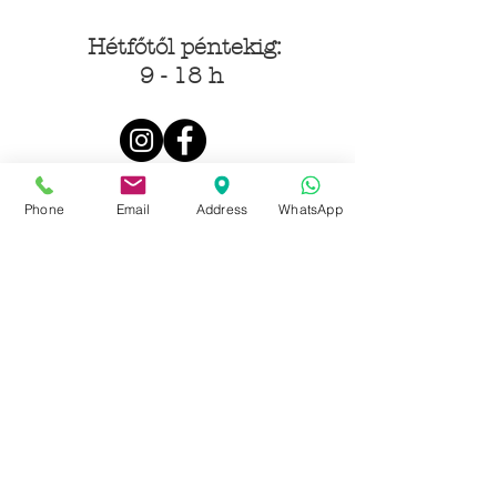
Hétfőtől péntekig:
9 - 18 h
KÖZÖSSÉGI LYUKAINK
Phone
Email
Address
WhatsApp
Írjon Whatsapp-on
Írjon Messenger-en
Ön kínai? Wechat!