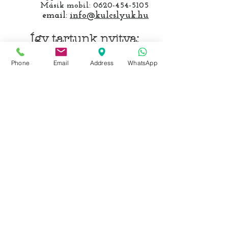
Másik mobil:
0620-454-5105
email:
info@kulcslyuk.hu
Így tartunk nyitva:
Phone
Email
Address
WhatsApp
Hétfőtől péntekig:
9 - 18 h
KÖZÖSSÉGI LYUKAINK
Írjon Whatsapp-on
Írjon Messenger-en