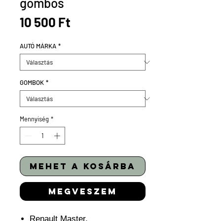
gombos
Ár
10 500 Ft
AUTÓ MÁRKA
*
GOMBOK
*
Mennyiség
*
mehet a kosárba
megveszem
Renault Master,