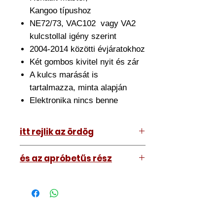
Kangoo típushoz
NE72/73, VAC102 vagy VA2
kulcstollal igény szerint
2004-2014 közötti évjáratokhoz
Két gombos kivitel nyit és zár
A kulcs marását is
tartalmazza, minta alapján
Elektronika nincs benne
itt rejlik az ördög
Az ár amit lát tartalmazza az
és az apróbetűs rész
átszerelést is. Ehhez el kell hoznia
hozzánk a meglévő kulcsát.
A kép illusztráció vagy mi, tehát a
Nagyjából fél órát szánjon rá de ez
kulcs amit kap némileg eltérhet attól
némileg változhat.
amit lát. Nem nagyon.
Szakszerűen átszereljük, utána
Márkaembléma biztosan nem lesz