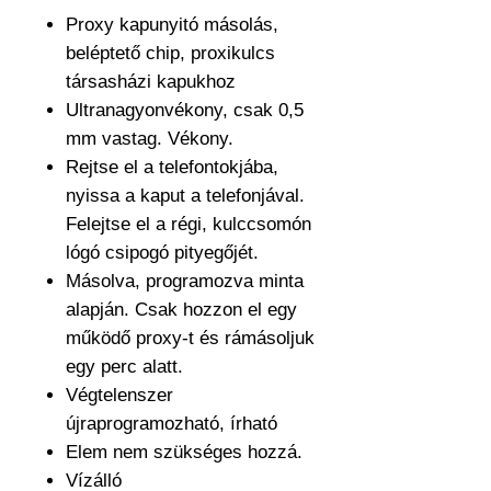
Proxy kapunyitó másolás,
beléptető chip, proxikulcs
társasházi kapukhoz
Ultranagyonvékony, csak 0,5
mm vastag. Vékony.
Rejtse el a telefontokjába,
nyissa a kaput a telefonjával.
Felejtse el a régi, kulccsomón
lógó csipogó pityegőjét.
Másolva, programozva minta
alapján. Csak hozzon el egy
működő proxy-t és rámásoljuk
egy perc alatt.
Végtelenszer
újraprogramozható, írható
Elem nem szükséges hozzá.
Vízálló