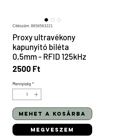
Cikkszám: 8656563221
Proxy ultravékony
kapunyitó biléta
0,5mm - RFID 125kHz
Ár
2500 Ft
Mennyiség
*
mehet a kosárba
megveszem