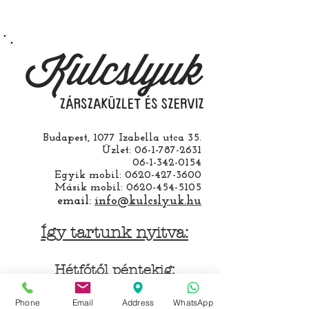
Budapest, 1077 Izabella utca 35.
Üzlet:
06-1-787-2631
06-1-342-0154
Egyik mobil:
0620-427-3600
Másik mobil:
0620-454-5105
email:
info@kulcslyuk.hu
Így tartunk nyitva:
Hétfőtől péntekig:
9 - 18 h
Phone
Email
Address
WhatsApp