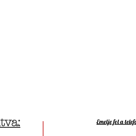
tva:
Emelje fel a telef