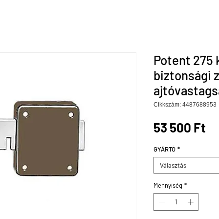
Potent 275 
biztonsági 
ajtóvastag
Cikkszám: 4487688953
Ár
53 500 Ft
GYÁRTÓ
*
Választás
Mennyiség
*