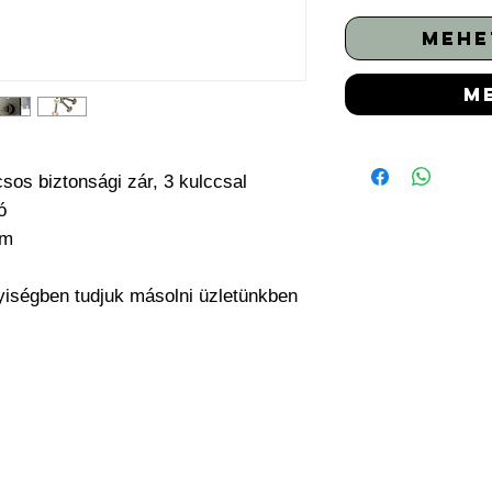
mehe
m
lcsos biztonsági zár, 3 kulccsal
ó
mm
yiségben tudjuk másolni üzletünkben