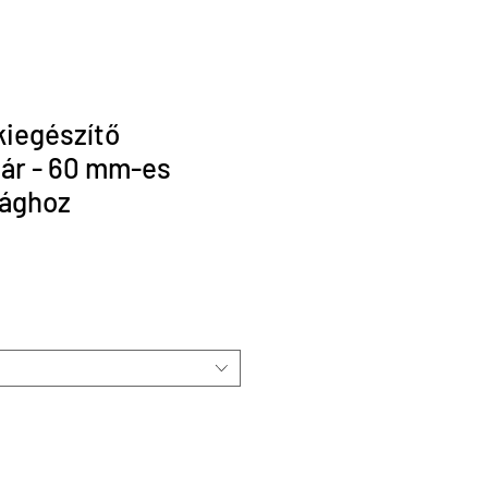
kiegészítő
zár - 60 mm-es
sághoz