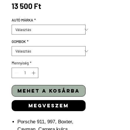
Ár
13 500 Ft
AUTÓ MÁRKA
*
GOMBOK
*
Mennyiség
*
mehet a kosárba
megveszem
Porsche 911, 997, Boxter,
Cayman, Carrera kulcs