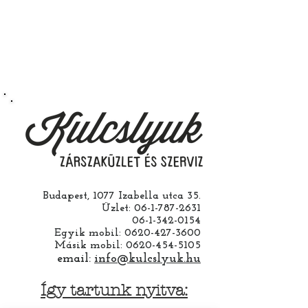
nélkül is ha saját maga szeretné
megcsinálni. Garanciát a
működésre abban esetben
vállalunk ha a ház cseréjét is mi
csináljuk. Jobban jár ha nem otthon
barkácsol. Bízza ránk, értünk
hozzá.
Budapest, 1077 Izabella utca 35.
Üzlet:
06-1-787-2631
06-1-342-0154
Egyik mobil:
0620-427-3600
Másik mobil:
0620-454-5105
email:
info@kulcslyuk.hu
Így tartunk nyitva: