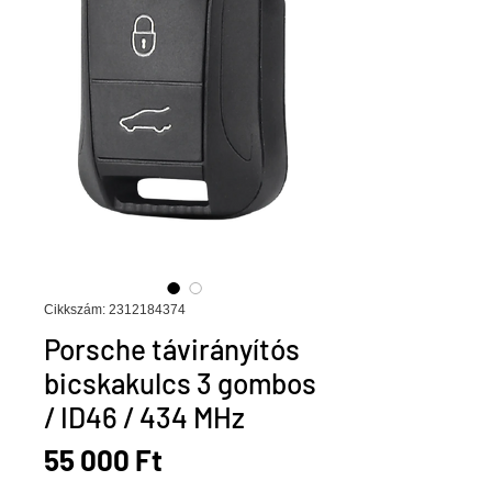
Cikkszám: 2312184374
Porsche távirányítós
bicskakulcs 3 gombos
/ ID46 / 434 MHz
Ár
55 000 Ft