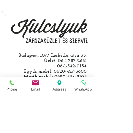
roncsautóval állít be hozzánk), a
kulcs programozásáért külön díjat
számolunk fel, ezt előre mindig
egyeztetjük.
Budapest, 1077 Izabella utca 35.
Üzlet:
06-1-787-2631
06-1-342-0154
Egyik mobil:
0620-427-3600
Másik mobil:
0620-454-5105
email:
info@kulcslyuk.hu
Phone
Email
Address
WhatsApp
Így tartunk nyitva:
Hétfőtől péntekig:
9 - 18 h