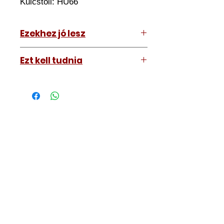
Kulcstoll:
HU66
Ezekhez jó lesz
Porsche Cayenne 2003-2010
Ezt kell tudnia
Működő, kész kulcsokat vásárol,
vagyis
minden távirányítós
kulcsunk ára tartalmazza az
autókulcs marását, az
immobiliser tanítását és
a távirányító programozását is.
A kulcsmásolást és programozást
műhelyünkben, a VII.
kerület Izabella utca 35. szám alatt
végezzük, ide kell eljönnie az
autójával.
Speciális esetekben (például ha
egy üzemképtelen, félig kibelezett