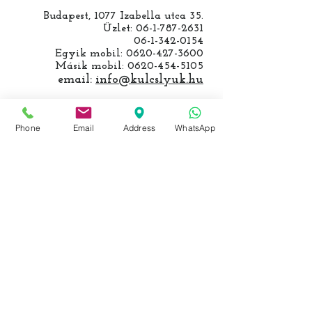
Budapest, 1077 Izabella utca 35.
Üzlet:
06-1-787-2631
06-1-342-0154
Egyik mobil:
0620-427-3600
Másik mobil:
0620-454-5105
email:
info@kulcslyuk.hu
Így tartunk nyitva:
Phone
Email
Address
WhatsApp
Hétfőtől péntekig:
9 - 18 h
KÖZÖSSÉGI LYUKAINK
Írjon Whatsapp-on