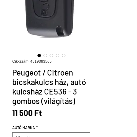
Cikkszám: 4519383565
Peugeot / Citroen
bicskakulcs ház, autó
kulcsház CE536 - 3
gombos (világítás)
Ár
11 500 Ft
AUTÓ MÁRKA
*