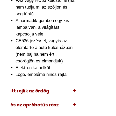
VA2 vagy HU83 kulcstollal (ha
nem tudja mi az szóljon és
segítünk)
A harmadik gombon egy kis
lámpa van, a világítást
kapcsolja vele
CE536 jezéssel, vagyis az
elemtartó a autó kulcsházban
(nem baj ha nem érti,
csörögjön és elmondjuk)
Elektronika nélkül
Logo, embléma nincs rajta
itt rejlik az ördög
Az ár amit lát tartalmazza az
és az apróbetűs rész
átszerelést is. Ehhez el kell hoznia
hozzánk a meglévő kulcsát.
A kép illusztráció vagy mi, tehát a