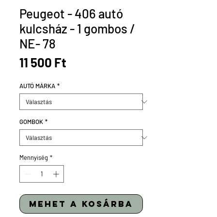
Peugeot - 406 autó
kulcsház - 1 gombos /
NE- 78
Ár
11 500 Ft
AUTÓ MÁRKA
*
GOMBOK
*
Mennyiség
*
mehet a kosárba