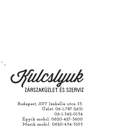
kulcsát. Úgy kapja majd kézbe
fillérekért.
hogy az rendeltetésszerűen
működik.
Természetesen kérheti szerelés
nélkül is ha saját maga szeretné
megcsinálni. Garanciát a
működésre abban esetben
vállalunk ha a ház cseréjét is mi
csináljuk. Jobban jár ha nem otthon
barkácsol. Bízza ránk, értünk
hozzá.
Budapest, 1077 Izabella utca 35.
Üzlet:
06-1-787-2631
06-1-342-0154
Egyik mobil:
0620-427-3600
Másik mobil:
0620-454-5105