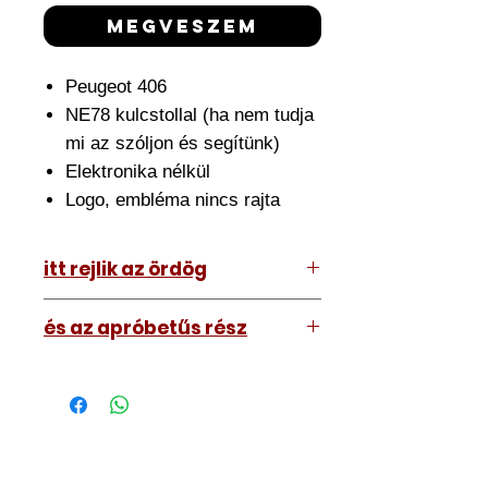
megveszem
Peugeot 406
NE78 kulcstollal (ha nem tudja
mi az szóljon és segítünk)
Elektronika nélkül
Logo, embléma nincs rajta
itt rejlik az ördög
Az ár amit lát tartalmazza az
és az apróbetűs rész
átszerelést is. Ehhez el kell hoznia
hozzánk a meglévő kulcsát.
A kép illusztráció vagy mi, tehát a
Nagyjából fél órát szánjon rá de ez
kulcs amit kap némileg eltérhet attól
némileg változhat.
amit lát. Nem nagyon.
Szakszerűen átszereljük, utána
Márkaembléma biztosan nem lesz
kimérjük, bemérjük, teszteljük a
rajta, azt a Wish-ről tud rendelni