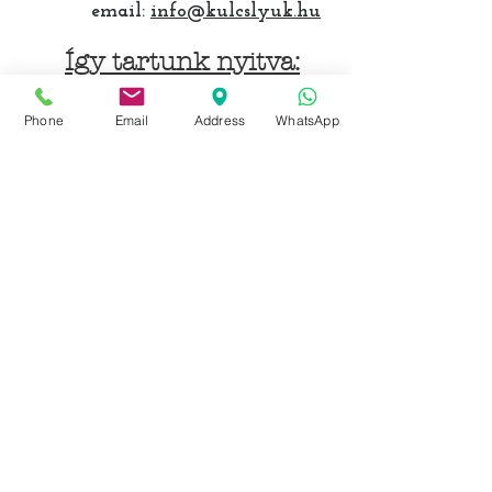
email:
info@kulcslyuk.hu
Így tartunk nyitva:
Hétfőtől péntekig:
Phone
Email
Address
WhatsApp
9 - 18 h
KÖZÖSSÉGI LYUKAINK
Írjon Whatsapp-on
Írjon Messenger-en