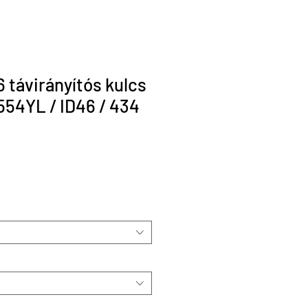
 távirányítós kulcs
54YL / ID46 / 434
r