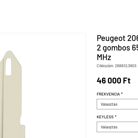
Peugeot 206
2 gombos 65
MHz
Cikkszám: 2888313903
Á
46 000 Ft
FREKVENCIA
*
Választás
KEYLESS
*
Választás