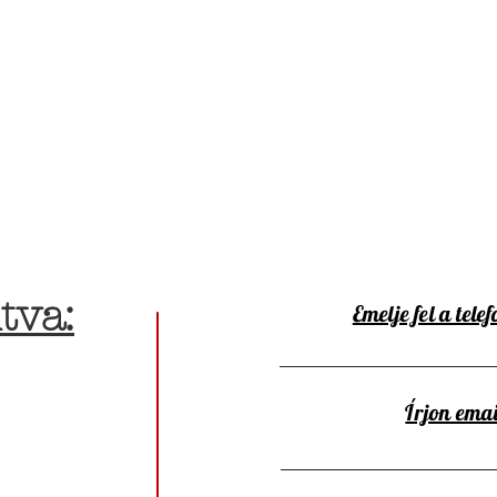
tva:
Emelje fel a telef
Írjon emai