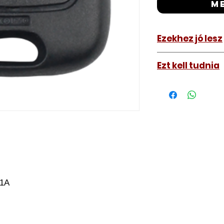
m
Ezekhez jó lesz
Peugeot 206 20
Ezt kell tudnia
Működő, kész kulc
távirányítós kulc
autókulcs marását
a távirányító pro
A kulcsmásolást é
a VII. kerület Izabe
végezzük, ide kell 
Speciális esetekbe
üzemképtelen, félig
T1A
be hozzánk), a kul
számolunk fel, ezt