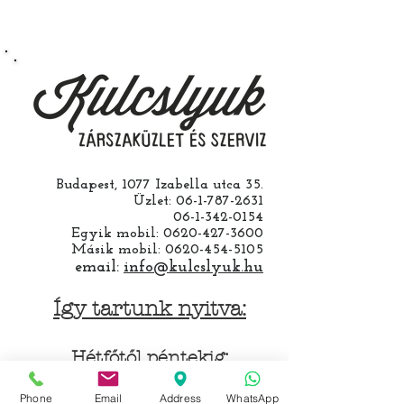
vállalunk ha a ház cseréjét is mi
csináljuk. Jobban jár ha nem otthon
barkácsol. Bízza ránk, értünk
hozzá.
Budapest, 1077 Izabella utca 35.
Üzlet:
06-1-787-2631
06-1-342-0154
Egyik mobil:
0620-427-3600
Másik mobil:
0620-454-5105
email:
info@kulcslyuk.hu
Így tartunk nyitva:
Hétfőtől péntekig:
9 - 18 h
Phone
Email
Address
WhatsApp