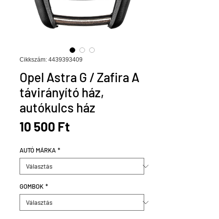
Cikkszám: 4439393409
Opel Astra G / Zafira A
távirányító ház,
autókulcs ház
Ár
10 500 Ft
AUTÓ MÁRKA
*
GOMBOK
*