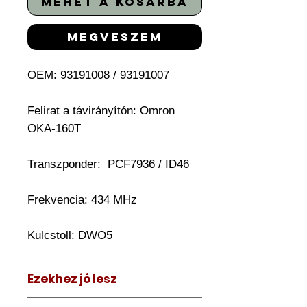
mehet a kosárba
megveszem
OEM: 93191008 / 93191007
Felirat a távirányítón:
Omron
OKA-160T
Transzponder:
PCF7936 / ID46
Frekvencia: 434 MHz
Kulcstoll:
DWO5
Ezekhez jó lesz
Opel Antara 2010-2013