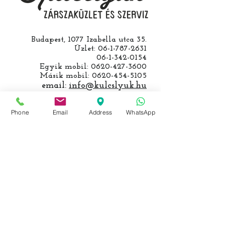
Budapest, 1077 Izabella utca 35.
Üzlet:
06-1-787-2631
06-1-342-0154
Egyik mobil:
0620-427-3600
Másik mobil:
0620-454-5105
email:
info@kulcslyuk.hu
Így tartunk nyitva:
Phone
Email
Address
WhatsApp
Hétfőtől péntekig:
9 - 18 h
KÖZÖSSÉGI LYUKAINK