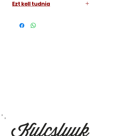
Ezt kell tudnia
Chevrolet Captiva 2010-2013
Működő, kész kulcsokat vásárol,
vagyis
minden távirányítós
kulcsunk ára tartalmazza az
autókulcs marását, az
immobiliser tanítását és
a távirányító programozását is.
A kulcsmásolást és programozást
műhelyünkben, a VII.
kerület Izabella utca 35. szám alatt
végezzük, ide kell eljönnie az
autójával.
Speciális esetekben (például ha
egy üzemképtelen, félig kibelezett
roncsautóval állít be hozzánk), a
kulcs programozásáért külön díjat
számolunk fel, ezt előre mindig
egyeztetjük.