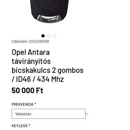
Cikkszám: 3331246558
Opel Antara
távirányítós
bicskakulcs 2 gombos
/ ID46 / 434 Mhz
Ár
50 000 Ft
FREKVENCIA
*
KEYLESS
*