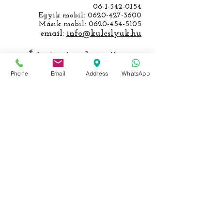
06-1-342-0154
Egyik mobil:
0620-427-3600
Másik mobil:
0620-454-5105
email:
info@kulcslyuk.hu
Így tartunk nyitva:
Phone
Email
Address
WhatsApp
Hétfőtől péntekig:
9 - 18 h
KÖZÖSSÉGI LYUKAINK
Írjon Whatsapp-on