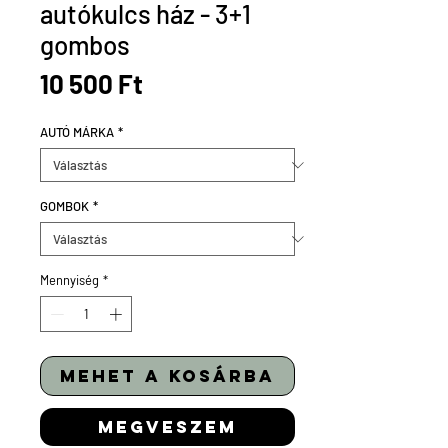
autókulcs ház - 3+1
gombos
Ár
10 500 Ft
AUTÓ MÁRKA
*
GOMBOK
*
Mennyiség
*
mehet a kosárba
megveszem