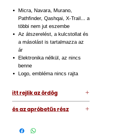
Micra, Navara, Murano,
Pathfinder, Qashqai, X-Trail... a
többi nem jut eszembe
Az átszerelést, a kulcstollat és
a másolást is tartalmazza az
ár
Elektronika nélkül, az nincs
benne
Logo, embléma nincs rajta
itt rejlik az ördög
Az ár amit lát tartalmazza az
és az apróbetűs rész
átszerelést is. Ehhez el kell hoznia
hozzánk a meglévő kulcsát.
A kép illusztráció vagy mi, tehát a
Nagyjából fél órát szánjon rá de ez
kulcs amit kap némileg eltérhet attól
némileg változhat.
amit lát. Nem nagyon.