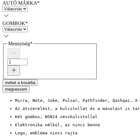
AUTÓ MÁRKA
*
GOMBOK
*
Mennyiség
*
mehet a kosárba
megveszem
Micra, Note, Juke, Pulsar, Pathfinder, Qashqai, X-
Az átszerelést, a kulcstollat és a másolást is tar
Két gombos, NSN14 vészkulcstollal
Elektronika nélkül, az nincs benne
Logo, embléma nincs rajta 