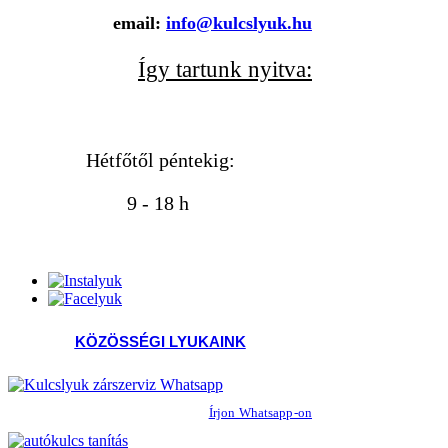
email:
info@kulcslyuk.hu
Így tartunk nyitva:
Hétfőtől péntekig:
9 - 18 h
KÖZÖSSÉGI LYUKAINK
Írjon Whatsapp-on