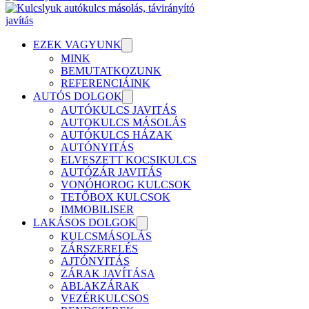
EZEK VAGYUNK
MINK
BEMUTATKOZUNK
REFERENCIÁINK
AUTÓS DOLGOK
AUTÓKULCS JAVITÁS
AUTOKULCS MÁSOLÁS
AUTÓKULCS HÁZAK
AUTÓNYITÁS
ELVESZETT KOCSIKULCS
AUTÓZÁR JAVITÁS
VONÓHOROG KULCSOK
TETŐBOX KULCSOK
IMMOBILISER
LAKÁSOS DOLGOK
KULCSMÁSOLÁS
ZÁRSZERELÉS
AJTÓNYITÁS
ZÁRAK JAVÍTÁSA
ABLAKZÁRAK
VEZÉRKULCSOS