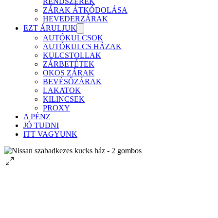
RENDSZEREK
ZÁRAK ÁTKÓDOLÁSA
HEVEDERZÁRAK
EZT ÁRULJUK
AUTÓKULCSOK
AUTÓKULCS HÁZAK
KULCSTOLLAK
ZÁRBETÉTEK
OKOS ZÁRAK
BEVÉSŐZÁRAK
LAKATOK
KILINCSEK
PROXY
A PÉNZ
JÓ TUDNI
ITT VAGYUNK