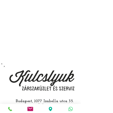
immobiliser tanítását és
a távirányító programozását is.
A kulcsmásolást és programozást
műhelyünkben, a VII.
kerület Izabella utca 35. szám alatt
végezzük, ide kell eljönnie az
autójával.
Speciális esetekben (például ha
egy üzemképtelen, félig kibelezett
roncsautóval állít be hozzánk), a
kulcs programozásáért külön díjat
számolunk fel, ezt előre mindig
egyeztetjük.
Budapest, 1077 Izabella utca 35.
Üzlet:
06-1-787-2631
06-1-342-0154