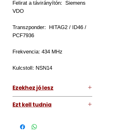
Felirat a távirányítón: Siemens
VDO
Transzponder:
HITAG2 / ID46 /
PCF7936
Frekvencia: 434 MHz
Kulcstoll:
NSN14
Ezekhez jó lesz
Nissan Almera 2003-2005
Ezt kell tudnia
Nissan Almera Tino 2003-2005
Nissan Primera 2003-2008
Működő, kész kulcsokat vásárol,
vagyis
minden távirányítós
kulcsunk ára tartalmazza az
autókulcs marását, az