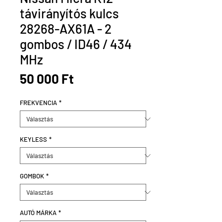
távirányítós kulcs
28268-AX61A - 2
gombos / ID46 / 434
MHz
Ár
50 000 Ft
FREKVENCIA
*
KEYLESS
*
GOMBOK
*
AUTÓ MÁRKA
*