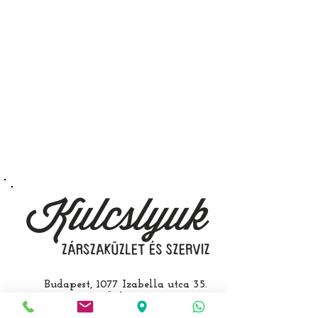
Nissan Qashqai 2006 - 2014
immobiliser tanítását és
a távirányító programozását is.
A kulcsmásolást és programozást
műhelyünkben, a VII.
kerület Izabella utca 35. szám alatt
végezzük, ide kell eljönnie az
autójával.
Speciális esetekben (például ha
egy üzemképtelen, félig kibelezett
roncsautóval állít be hozzánk), a
kulcs programozásáért külön díjat
számolunk fel, ezt előre mindig
egyeztetjük.
Budapest, 1077 Izabella utca 35.
Üzlet:
06-1-787-2631
06-1-342-0154