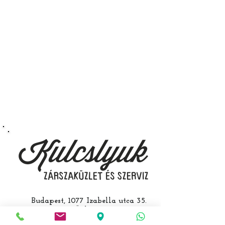
immobiliser tanítását és
a távirányító programozását is.
A kulcsmásolást és programozást
műhelyünkben, a VII.
kerület Izabella utca 35. szám alatt
végezzük, ide kell eljönnie az
autójával.
Speciális esetekben (például ha
egy üzemképtelen, félig kibelezett
roncsautóval állít be hozzánk), a
kulcs programozásáért külön díjat
számolunk fel, ezt előre mindig
egyeztetjük.
Budapest, 1077 Izabella utca 35.
Üzlet:
06-1-787-2631
06-1-342-0154