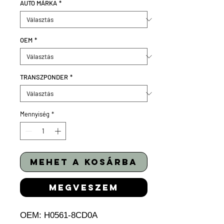
AUTÓ MÁRKA
*
OEM
*
TRANSZPONDER
*
Mennyiség
*
mehet a kosárba
megveszem
OEM:
H0561-8CD0A