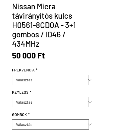
Nissan Micra
távirányítós kulcs
H0561-8CD0A - 3+1
gombos / ID46 /
434MHz
Ár
50 000 Ft
FREKVENCIA
*
KEYLESS
*
GOMBOK
*