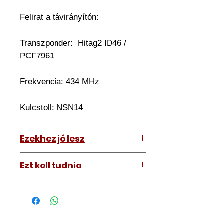
Felirat a távirányítón:
Transzponder:
Hitag2 ID46 /
PCF7961
Frekvencia: 434 MHz
Kulcstoll:
NSN14
Ezekhez jó lesz
Nissan Micra 2015-2017
Ezt kell tudnia
Nissan Note 2014-2018
Működő, kész kulcsokat vásárol,
vagyis
minden távirányítós
kulcsunk ára tartalmazza az
autókulcs marását, az