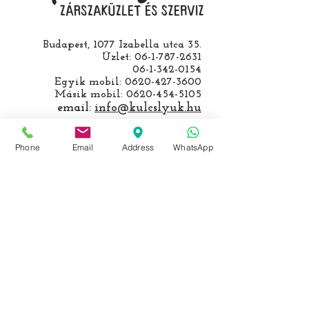
Budapest, 1077 Izabella utca 35.
Üzlet:
06-1-787-2631
06-1-342-0154
Egyik mobil:
0620-427-3600
Másik mobil:
0620-454-5105
email:
info@kulcslyuk.hu
Így tartunk nyitva:
Phone
Email
Address
WhatsApp
Hétfőtől péntekig:
9 - 18 h
KÖZÖSSÉGI LYUKAINK