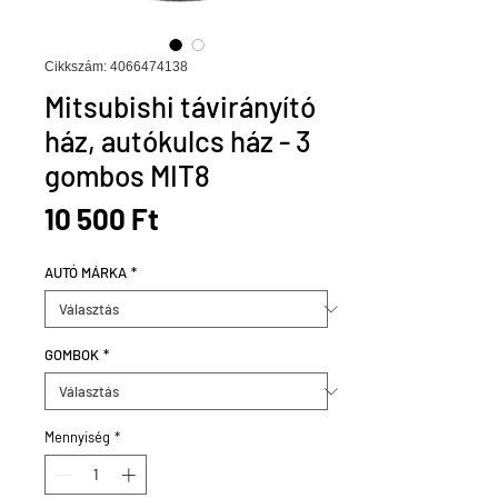
Cikkszám: 4066474138
Mitsubishi távirányító
ház, autókulcs ház - 3
gombos MIT8
Ár
10 500 Ft
AUTÓ MÁRKA
*
GOMBOK
*
Mennyiség
*