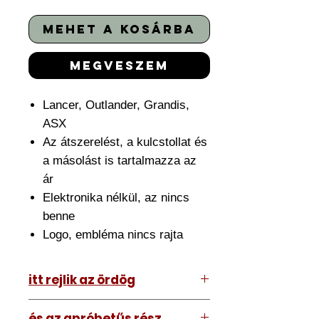
mehet a kosárba
megveszem
Lancer, Outlander, Grandis,
ASX
Az átszerelést, a kulcstollat és
a másolást is tartalmazza az
ár
Elektronika nélkül, az nincs
benne
Logo, embléma nincs rajta
itt rejlik az ördög
Az ár amit lát tartalmazza az
és az apróbetűs rész