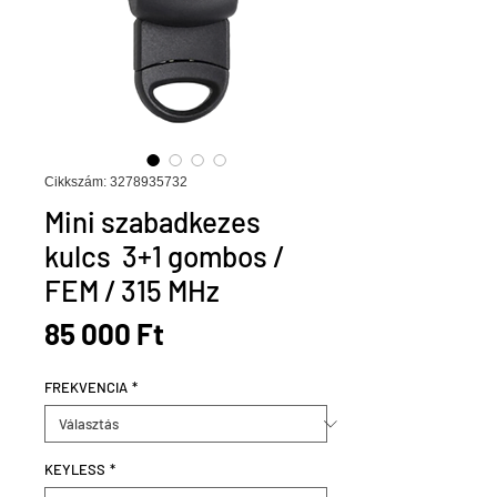
Cikkszám: 3278935732
Mini szabadkezes
kulcs 3+1 gombos /
FEM / 315 MHz
Ár
85 000 Ft
FREKVENCIA
*
KEYLESS
*