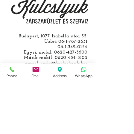
számolunk fel, ezt előre mindig
egyeztetjük.
Budapest, 1077 Izabella utca 35.
Üzlet:
06-1-787-2631
06-1-342-0154
Egyik mobil:
0620-427-3600
Másik mobil:
0620-454-5105
email:
info@kulcslyuk.hu
Így tartunk nyitva:
Phone
Email
Address
WhatsApp
Hétfőtől péntekig:
9 - 18 h
KÖZÖSSÉGI LYUKAINK