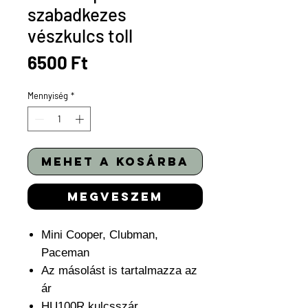
szabadkezes
vészkulcs toll
Ár
6500 Ft
Mennyiség
*
mehet a kosárba
megveszem
Mini Cooper, Clubman,
Paceman
Az másolást is tartalmazza az
ár
HU100R kulcsszár