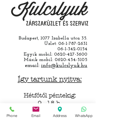
Budapest, 1077 Izabella utca 35.
Üzlet:
06-1-787-2631
06-1-342-0154
Egyik mobil:
0620-427-3600
Másik mobil:
0620-454-5105
email:
info@kulcslyuk.hu
Így tartunk nyitva:
Hétfőtől péntekig:
9 - 18 h
Phone
Email
Address
WhatsApp
KÖZÖSSÉGI LYUKAINK