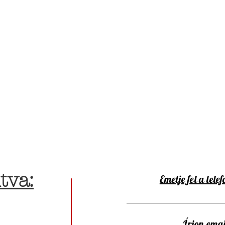
tva:
Emelje fel a telef
Írjon emai