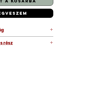
t a kosárba
egveszem
dög
almazza az átszerelést is. Ehhez
s rész
zánk a meglévő kulcsát.
 szánjon rá de ez némileg
vagy mi, tehát a kulcs amit kap
tól amit lát. Nem nagyon.
eljük, utána kimérjük,
san nem lesz rajta, azt a
ük a kulcsát. Úgy kapja majd
i fillérekért.
deltetésszerűen működik.
eti szerelés nélkül is ha saját
csinálni. Garanciát a
setben vállalunk ha a ház
áljuk. Jobban jár ha nem otthon
ánk, értünk hozzá.