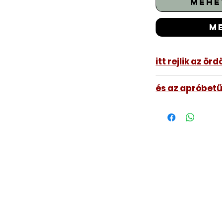
mehe
m
itt rejlik az ör
Az ár amit lát tart
és az apróbetű
el kell hoznia hoz
Nagyjából fél órát
A kép illusztráció 
változhat.
némileg eltérhet at
Szakszerűen átszer
Márkaembléma bizto
bemérjük, tesztelj
Wish-ről tud rendeln
kézbe hogy az ren
Természetesen kérh
maga szeretné meg
működésre abban e
cseréjét is mi csin
barkácsol. Bízza r