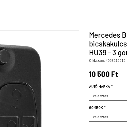
Mercedes B
bicskakulcs
HU39 - 3 g
Cikkszám: 4953215515
Ár
10 500 Ft
AUTÓ MÁRKA
*
Választás
GOMBOK
*
Választás