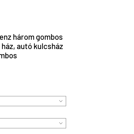
enz három gombos
 ház, autó kulcsház
ombos