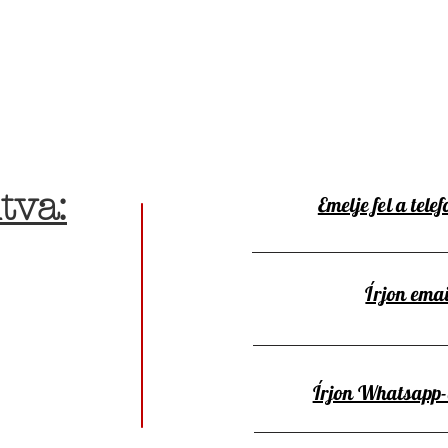
tva:
Emelje fel a telef
Írjon emai
Írjon Whatsapp