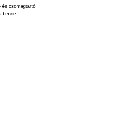
maga szeretné meg
ó és csomagtartó
működésre abban e
cs benne
cseréjét is mi csin
a
barkácsol. Bízza r