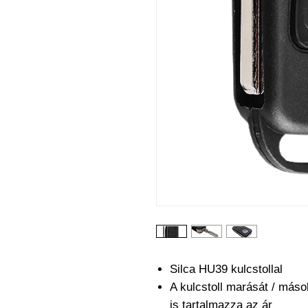
Silca HU39 kulcstollal
A kulcstoll marását / máso
is tartalmazza az ár