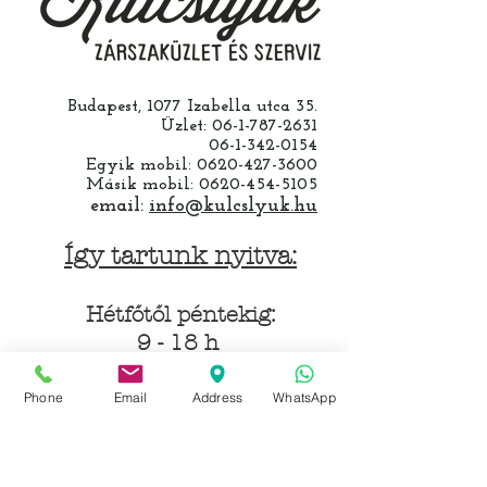
Budapest, 1077 Izabella utca 35.
Üzlet:
06-1-787-2631
06-1-342-0154
Egyik mobil:
0620-427-3600
Másik mobil:
0620-454-5105
email:
info@kulcslyuk.hu
Így tartunk nyitva:
Hétfőtől péntekig:
9 - 18 h
Phone
Email
Address
WhatsApp
KÖZÖSSÉGI LYUKAINK