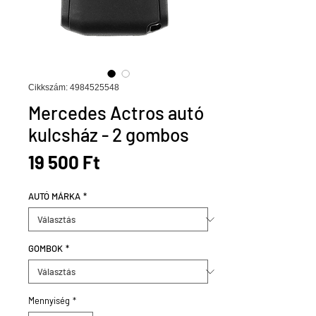
Cikkszám: 4984525548
Mercedes Actros autó
kulcsház - 2 gombos
Ár
19 500 Ft
AUTÓ MÁRKA
*
GOMBOK
*
Mennyiség
*