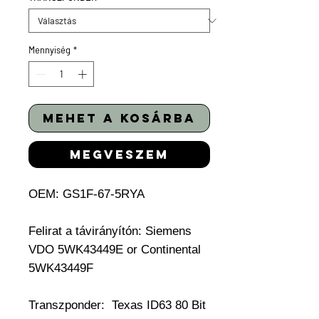
Mennyiség
*
mehet a kosárba
megveszem
OEM: GS1F-67-5RYA
Felirat a távirányítón:
Siemens
VDO 5WK43449E or Continental
5WK43449F
Transzponder:
Texas ID63 80 Bit