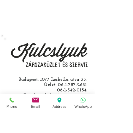
végezzük, ide kell eljönnie az
autójával.
Speciális esetekben (például ha
egy üzemképtelen, félig kibelezett
roncsautóval állít be hozzánk), a
kulcs programozásáért külön díjat
számolunk fel, ezt előre mindig
egyeztetjük.
Budapest, 1077 Izabella utca 35.
Üzlet:
06-1-787-2631
06-1-342-0154
Egyik mobil:
0620-427-3600
Másik mobil:
0620-454-5105
email:
info@kulcslyuk.hu
Phone
Email
Address
WhatsApp
Így tartunk nyitva: