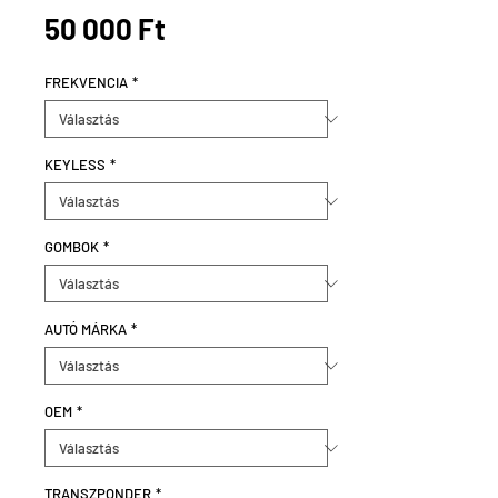
Ár
50 000 Ft
FREKVENCIA
*
KEYLESS
*
GOMBOK
*
AUTÓ MÁRKA
*
OEM
*
TRANSZPONDER
*