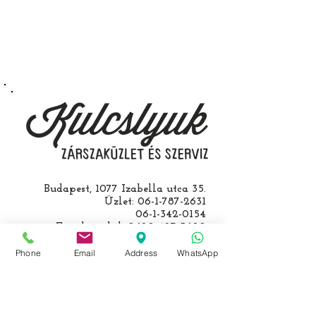
végezzük, ide kell eljönnie az
autójával.
Speciális esetekben (például ha
egy üzemképtelen, félig kibelezett
roncsautóval állít be hozzánk), a
kulcs programozásáért külön díjat
számolunk fel, ezt előre mindig
egyeztetjük.
Budapest, 1077 Izabella utca 35.
Üzlet:
06-1-787-2631
06-1-342-0154
Egyik mobil:
0620-427-3600
Másik mobil:
0620-454-5105
email:
info@kulcslyuk.hu
Phone
Email
Address
WhatsApp
Így tartunk nyitva: