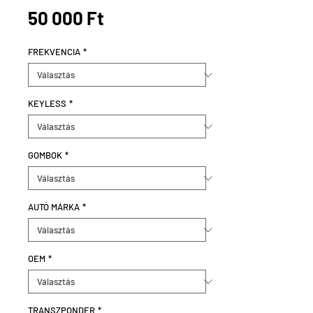
Ár
50 000 Ft
FREKVENCIA
*
KEYLESS
*
GOMBOK
*
AUTÓ MÁRKA
*
OEM
*
TRANSZPONDER
*