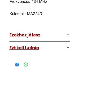
Frekvencia: 434 MHz
Kulcstoll: MAZ24R
Ezekhez jó lesz
Mazda 2 2008-2012
Ezt kell tudnia
Működő, kész kulcsokat vásárol,
vagyis
minden távirányítós
kulcsunk ára tartalmazza az
autókulcs marását, az
immobiliser tanítását és
a távirányító programozását is.
A kulcsmásolást és programozást
műhelyünkben, a VII.
kerület Izabella utca 35. szám alatt