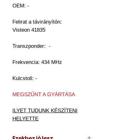
OEM:
-
Felirat a távirányítón:
Visteon
41835
Transzponder:
-
Frekvencia: 434 MHz
Kulcstoll: -
MEGSZŰNT A GYÁRTÁSA
ILYET TUDUNK KÉSZÍTENI
HELYETTE
Ezekhez jó lesz