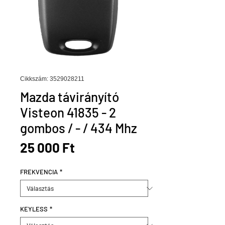
Cikkszám: 3529028211
Mazda távirányító
Visteon 41835 - 2
gombos / - / 434 Mhz
Ár
25 000 Ft
FREKVENCIA
*
KEYLESS
*