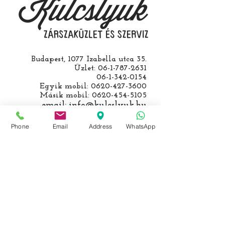
számolunk fel, ezt előre mindig
egyeztetjük.
Budapest, 1077 Izabella utca 35.
Üzlet:
06-1-787-2631
06-1-342-0154
Egyik mobil:
0620-427-3600
Másik mobil:
0620-454-5105
email:
info@kulcslyuk.hu
Így tartunk nyitva:
Phone
Email
Address
WhatsApp
Hétfőtől péntekig:
9 - 18 h
KÖZÖSSÉGI LYUKAINK