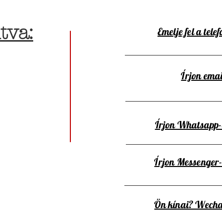
tva:
Emelje fel a telef
Írjon emai
Írjon Whatsapp
Írjon Messenger
Ön kínai? Wecha