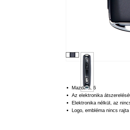
Mazda 3, 6
Az elektronika átszerelésé
Elektronika nélkül, az nin
Logo, embléma nincs rajt