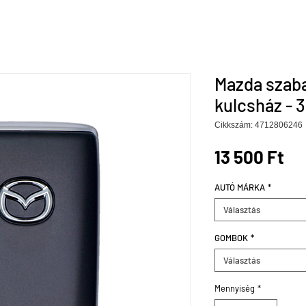
Mazda szab
kulcsház - 
Cikkszám: 4712806246
Ár
13 500 Ft
AUTÓ MÁRKA
*
Választás
GOMBOK
*
Választás
Mennyiség
*