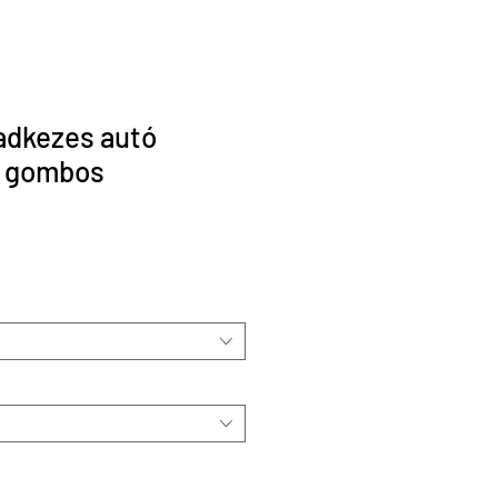
adkezes autó
3 gombos