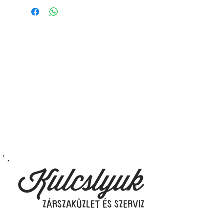
Fúrásvédett ház és zárhenger
Hat aktív és négy passzív csap
Lebegő csap a kulcsban
Kétoldalú, szimmetrikus, fúrt
kulcsok
Hengerzár törés és maghúzás
elleni védelem
Letapogatásos, finomynitásos
kísérleteknek fokozottan ellenáll
Bumpkey elleni védelem
Kulcsmásolás csak a
kódkártyával, csak a
vezérképviseletnél
3 darab kulcs
MABISZ 6 minősítés
10 év gyártói garancia