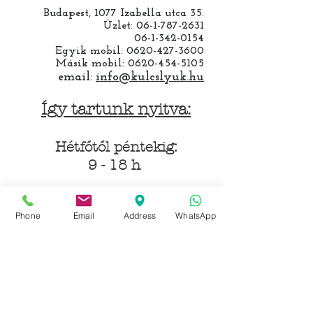
Budapest, 1077 Izabella utca 35.
Üzlet:
06-1-787-2631
06-1-342-0154
Egyik mobil:
0620-427-3600
Másik mobil:
0620-454-5105
email:
info@kulcslyuk.hu
Így tartunk nyitva:
Hétfőtől péntekig:
9 - 18 h
Phone
Email
Address
WhatsApp
KÖZÖSSÉGI LYUKAINK
Írjon Whatsapp-on