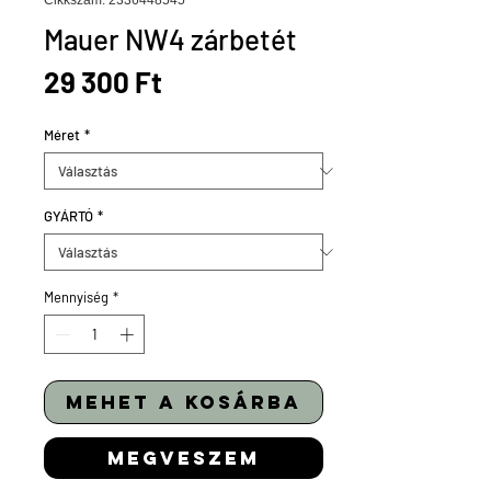
Cikkszám: 2336448545
Mauer NW4 zárbetét
Ár
29 300 Ft
Méret
*
GYÁRTÓ
*
Mennyiség
*
mehet a kosárba
megveszem