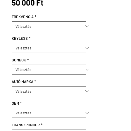
Ár
50 000 Ft
FREKVENCIA
*
KEYLESS
*
GOMBOK
*
AUTÓ MÁRKA
*
OEM
*
TRANSZPONDER
*