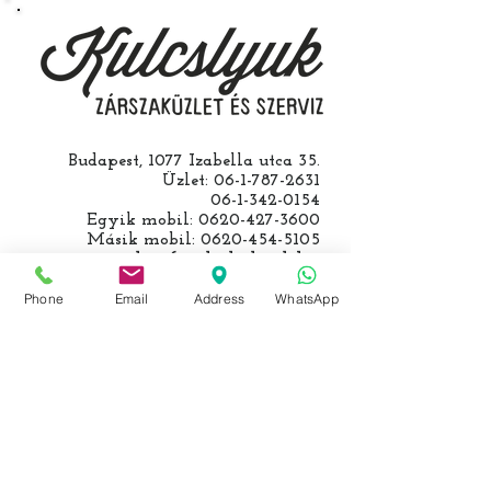
kulcs programozásáért külön díjat
számolunk fel, ezt előre mindig
egyeztetjük.
Budapest, 1077 Izabella utca 35.
Üzlet:
06-1-787-2631
06-1-342-0154
Egyik mobil:
0620-427-3600
Másik mobil:
0620-454-5105
email:
info@kulcslyuk.hu
Phone
Email
Address
WhatsApp
Így tartunk nyitva:
Hétfőtől péntekig:
9 - 18 h