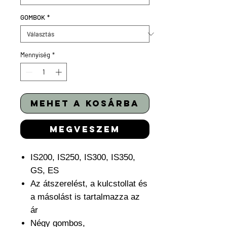
GOMBOK
*
Mennyiség
*
mehet a kosárba
megveszem
IS200, IS250, IS300, IS350,
GS, ES
Az átszerelést, a kulcstollat és
a másolást is tartalmazza az
ár
Négy gombos,