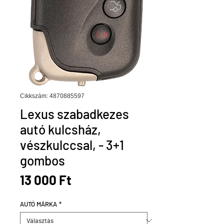
Cikkszám: 4870885597
Lexus szabadkezes
autó kulcsház,
vészkulccsal, - 3+1
gombos
Ár
13 000 Ft
AUTÓ MÁRKA
*