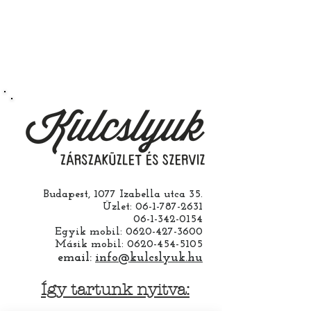
nélkül is ha saját maga szeretné
megcsinálni. Garanciát a
működésre abban esetben
vállalunk ha a ház cseréjét is mi
csináljuk. Jobban jár ha nem otthon
barkácsol. Bízza ránk, értünk
hozzá.
Budapest, 1077 Izabella utca 35.
Üzlet:
06-1-787-2631
06-1-342-0154
Egyik mobil:
0620-427-3600
Másik mobil:
0620-454-5105
email:
info@kulcslyuk.hu
Így tartunk nyitva: