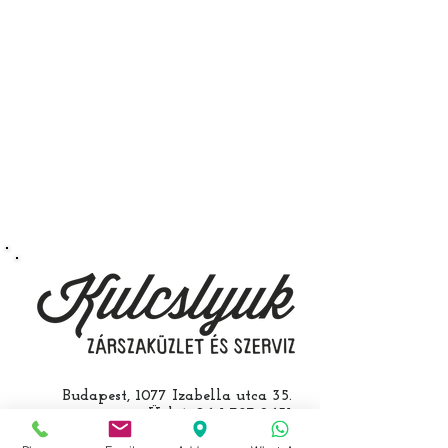
immobiliser tanítását és
a távirányító programozását is.
A kulcsmásolást és programozást
műhelyünkben, a VII.
kerület Izabella utca 35. szám alatt
végezzük, ide kell eljönnie az
autójával.
Speciális esetekben (például ha
egy üzemképtelen, félig kibelezett
roncsautóval állít be hozzánk), a
kulcs programozásáért külön díjat
számolunk fel, ezt előre mindig
egyeztetjük.
Budapest, 1077 Izabella utca 35.
Üzlet:
06-1-787-2631
06-1-342-0154