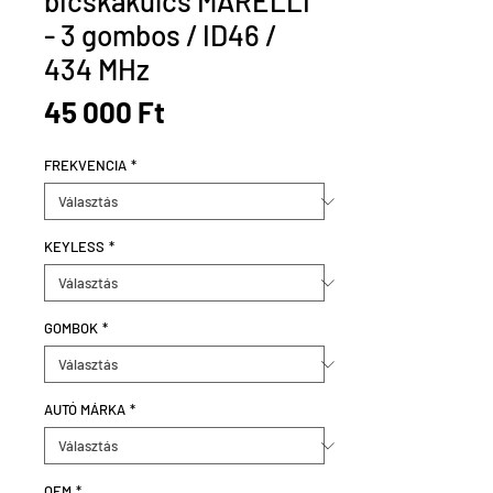
bicskakulcs MARELLI
- 3 gombos / ID46 /
434 MHz
Ár
45 000 Ft
FREKVENCIA
*
KEYLESS
*
GOMBOK
*
AUTÓ MÁRKA
*
OEM
*