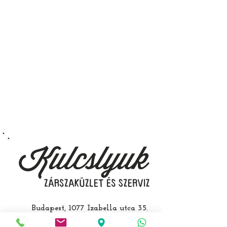
autókulcs marását, az
immobiliser tanítását és
a távirányító programozását is.
A kulcsmásolást és programozást
műhelyünkben, a VII.
kerület Izabella utca 35. szám alatt
végezzük, ide kell eljönnie az
autójával.
Speciális esetekben (például ha
egy üzemképtelen, félig kibelezett
roncsautóval állít be hozzánk), a
kulcs programozásáért külön díjat
számolunk fel, ezt előre mindig
egyeztetjük.
Budapest, 1077 Izabella utca 35.
Üzlet:
06-1-787-2631
06-1-342-0154