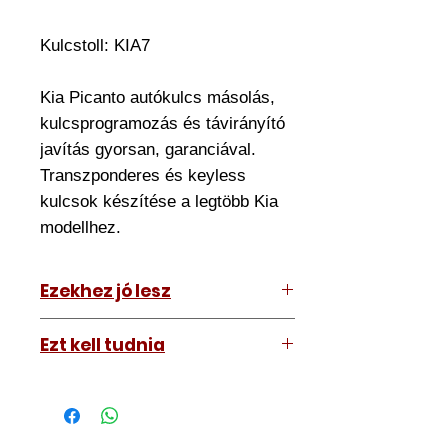
Kulcstoll:
KIA7
Kia Picanto autókulcs másolás,
kulcsprogramozás és távirányító
javítás gyorsan, garanciával.
Transzponderes és keyless
kulcsok készítése a legtöbb Kia
modellhez.
Ezekhez jó lesz
KIA Picanto 2013-2016
Ezt kell tudnia
Működő, kész kulcsokat vásárol,
vagyis
minden távirányítós
kulcsunk ára tartalmazza az